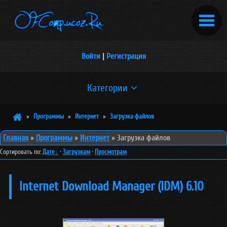
Войти
|
Регистрация
Категории
Браузеры
»
Программы
»
Интернет
»
Загрузка файлов
[1]
Главная
»
Программы
»
Интернет
» Загрузка файлов
Загрузка файлов
Сортировать по
:
Дате
·
Загрузкам
·
Просмотрам
[3]
Internet Download Manager (IDM) 6.10
Разное
[2]
Не попавшие ни в одну из под-категорий