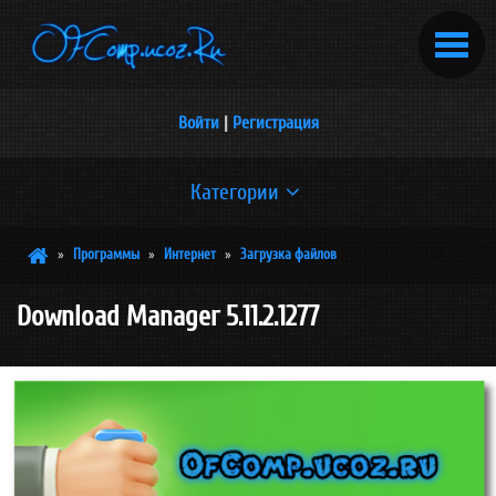
Войти
|
Регистрация
Категории
Браузеры
»
Программы
»
Интернет
»
Загрузка файлов
[1]
Download Manager 5.11.2.1277
Загрузка файлов
[3]
Разное
[2]
Не попавшие ни в одну из под-категорий