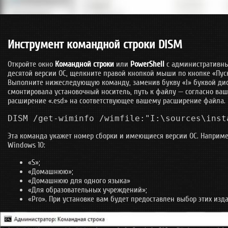
Инструмент командной строки DISM
Откройте окно
Командной строки
или
PowerShell
с административны
десятой версии ОС, щелкните правой кнопкой мыши по кнопке «Пуск
Выполните нижеследующую команду, заменив букву «I» буквой дис
смонтировала установочный носитель, путь к файлу — согласно ваш
расширение «.esd» на соответствующее вашему расширение файла.
DISM /get-wiminfo /wimfile:"I:\sources\inst
Эта команда укажет номер сборки и имеющиеся версии ОС. Наприме
Windows 10:
«S»;
«Домашнюю»;
«Домашнюю для одного языка»
«Для образовательных учреждений»;
«Pro». При установке вам будет предоставлен выбор этих изд