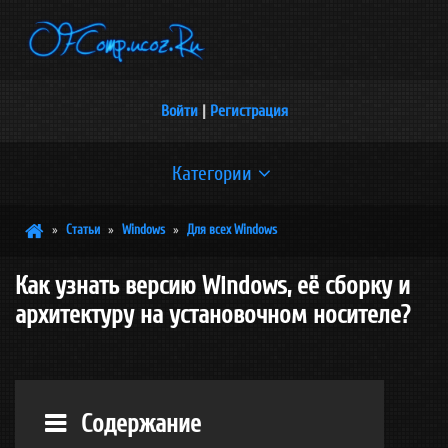
Войти
|
Регистрация
Категории
Windows 11
»
Статьи
»
Windows
»
Для всех Windows
[2]
Все статьи про Windows 11
Как узнать версию Windows, её сборку и
Windows 10
архитектуру на установочном носителе?
[5]
Все статьи про Windows 10
Windows 8
[2]
Все статьи про Windows 8
Содержание
Windows 7