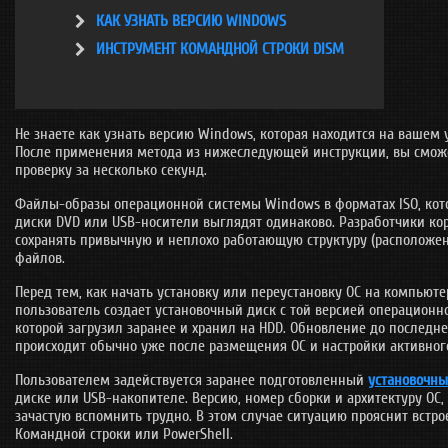
[24]
Все статьи про Windows 7
КАК УЗНАТЬ ВЕРСИЮ WINDOWS
ИНСТРУМЕНТ КОМАНДНОЙ СТРОКИ DISM
Windows Vista
[6]
Все статьи про Windows Vista
Windows XP
Не знаете как узнать версию Windows, которая находится на вашем
[17]
Все статьи про Windows XP
После применения метода из нижеследующей инструкции, вы смож
проверку за несколько секунд.
Для всех Windows
Файлы-образы операционной системы Windows в форматах ISO, кот
[31]
Статьи подходящие ко всем семействам Windows
диски DVD или USB-носители выглядят одинаково. Разработчики ко
сохранять привычную и неплохо работающую структуру (расположе
файлов.
Перед тем, как начать установку или переустановку ОС на компьюте
пользователь создает установочный диск с той версией операционн
которой загрузил заранее и хранил на HDD. Обновление до последн
происходит обычно уже после размещения ОС и настройки активног
Пользователем задействуется заранее подготовленный
установочны
диске или USB-накопителе. Версию, номер сборки и архитектуру ОС,
зачастую вспомнить трудно. В этом случае ситуацию прояснит встр
Командной строки или PowerShell.